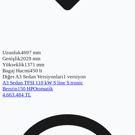
Uzunluk
4697 mm
Genişlik
2029 mm
Yükseklik
1371 mm
Bagaj Hacmi
450 lt
Diğer
A3 Sedan
Versiyonları
1
versiyon
A3 Sedan TFSI 110 kW S line S tronic
Benzin
150
HP
Otomatik
4.663.484
TL