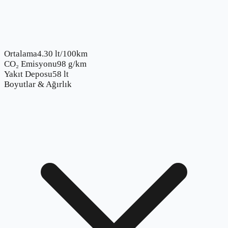
Ortalama
4.30 lt/100km
CO₂ Emisyonu
98 g/km
Yakıt Deposu
58 lt
Boyutlar & Ağırlık