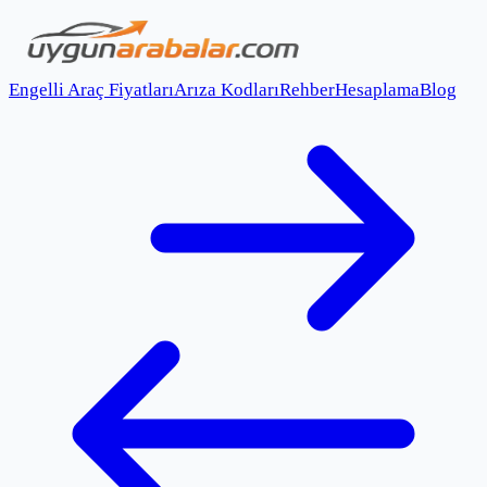
Engelli Araç Fiyatları
Arıza Kodları
Rehber
Hesaplama
Blog