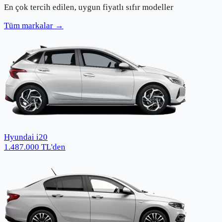
En çok tercih edilen, uygun fiyatlı sıfır modeller
Tüm markalar →
Hyundai i20
1.487.000
TL
'den