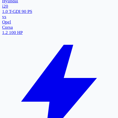
Hyundai
i20
1.0 T-GDI 90 PS
vs
Opel
Corsa
1.2 100 HP