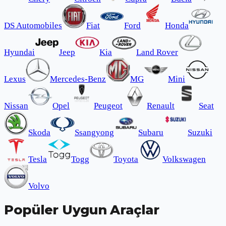
DS Automobiles
Fiat
Ford
Honda
Hyundai
Jeep
Kia
Land Rover
Lexus
Mercedes-Benz
MG
Mini
Nissan
Opel
Peugeot
Renault
Seat
Skoda
Ssangyong
Subaru
Suzuki
Tesla
Togg
Toyota
Volkswagen
Volvo
Popüler Uygun Araçlar