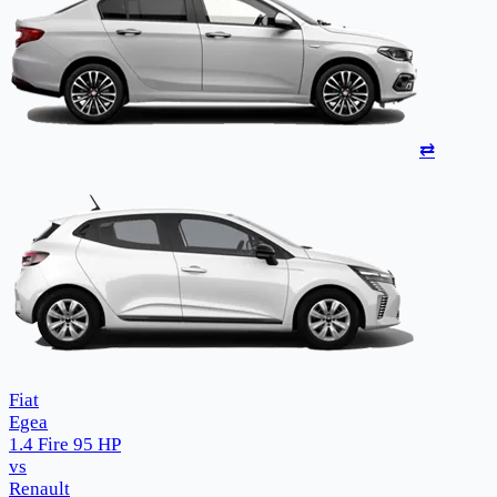
⇄
Fiat
Egea
1.4 Fire 95 HP
vs
Renault