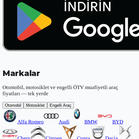
Markalar
Otomobil, motosiklet ve engelli ÖTV muafiyetli araç
fiyatları — tek yerde
Otomobil
Motosiklet
Engelli Araç
Alfa Romeo
Audi
BMW
BYD
Chery
Citroen
Cupra
Dacia