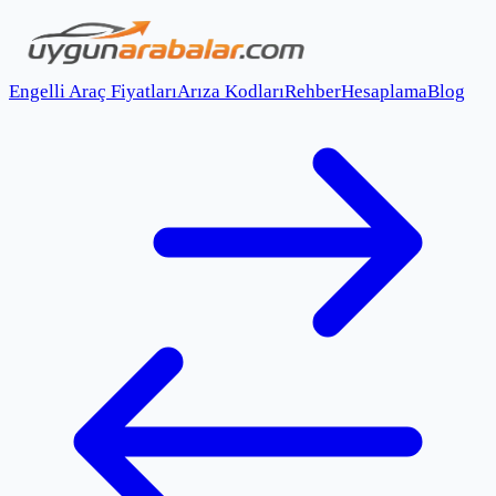
Engelli Araç Fiyatları
Arıza Kodları
Rehber
Hesaplama
Blog