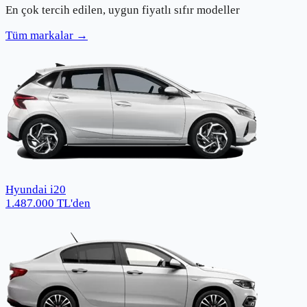
En çok tercih edilen, uygun fiyatlı sıfır modeller
Tüm markalar →
Hyundai i20
1.487.000
TL
'den