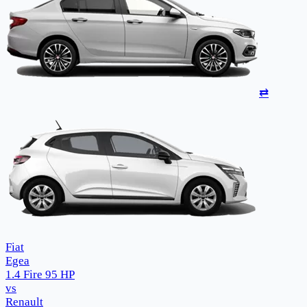
⇄
Fiat
Egea
1.4 Fire 95 HP
vs
Renault