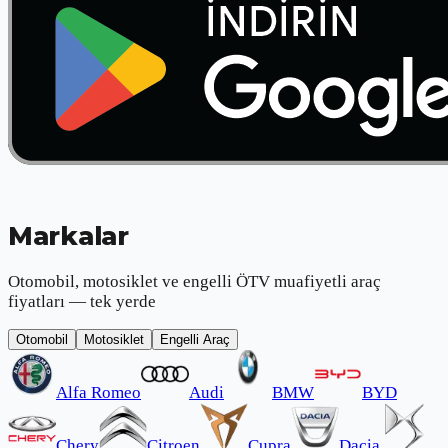
Markalar
Otomobil, motosiklet ve engelli ÖTV muafiyetli araç
fiyatları — tek yerde
Otomobil
Motosiklet
Engelli Araç
Alfa Romeo
Audi
BMW
BYD
Chery
Citroen
Cupra
Dacia