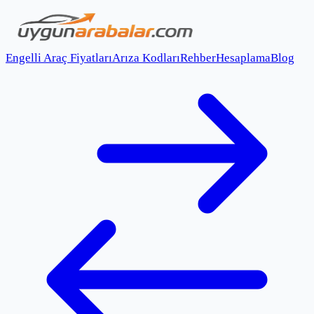
Engelli Araç Fiyatları
Arıza Kodları
Rehber
Hesaplama
Blog