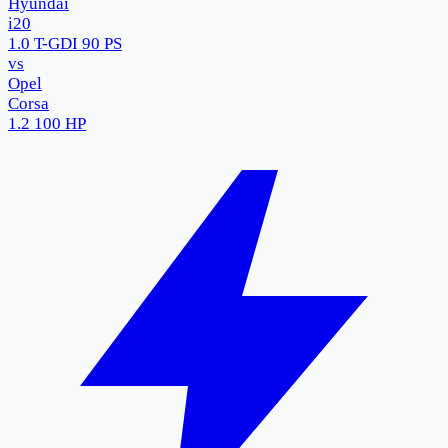
Hyundai
i20
1.0 T-GDI 90 PS
vs
Opel
Corsa
1.2 100 HP