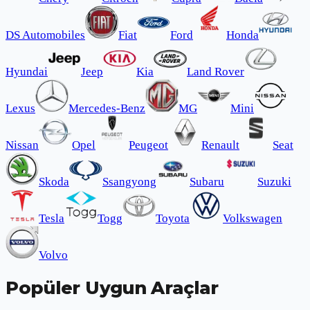
DS Automobiles
Fiat
Ford
Honda
Hyundai
Jeep
Kia
Land Rover
Lexus
Mercedes-Benz
MG
Mini
Nissan
Opel
Peugeot
Renault
Seat
Skoda
Ssangyong
Subaru
Suzuki
Tesla
Togg
Toyota
Volkswagen
Volvo
Popüler Uygun Araçlar