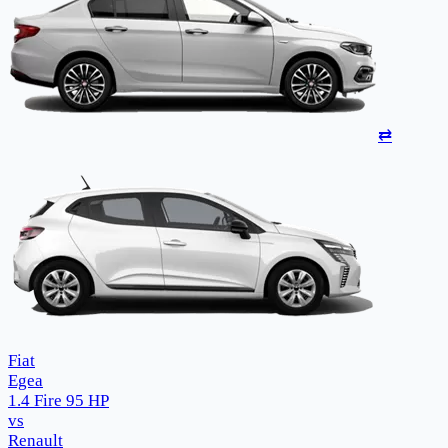
⇄
Fiat
Egea
1.4 Fire 95 HP
vs
Renault