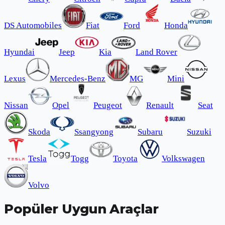
DS Automobiles
Fiat
Ford
Honda
Hyundai
Jeep
Kia
Land Rover
Lexus
Mercedes-Benz
MG
Mini
Nissan
Opel
Peugeot
Renault
Seat
Skoda
Ssangyong
Subaru
Suzuki
Tesla
Togg
Toyota
Volkswagen
Volvo
Popüler Uygun Araçlar