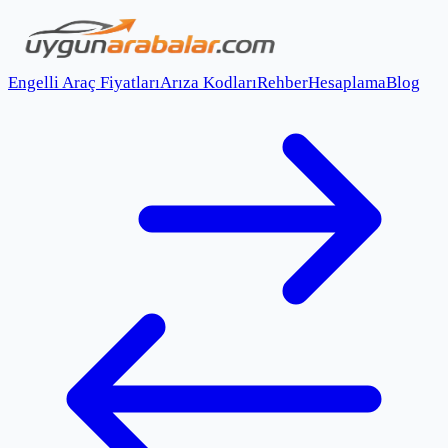
Engelli Araç Fiyatları
Arıza Kodları
Rehber
Hesaplama
Blog