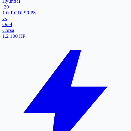
Hyundai
i20
1.0 T-GDI 90 PS
vs
Opel
Corsa
1.2 100 HP