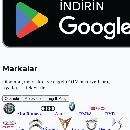
Markalar
Otomobil, motosiklet ve engelli ÖTV muafiyetli araç
fiyatları — tek yerde
Otomobil
Motosiklet
Engelli Araç
Alfa Romeo
Audi
BMW
BYD
Chery
Citroen
Cupra
Dacia