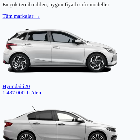
En çok tercih edilen, uygun fiyatlı sıfır modeller
Tüm markalar →
Hyundai i20
1.487.000
TL
'den