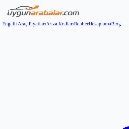
Engelli Araç Fiyatları
Arıza Kodları
Rehber
Hesaplama
Blog