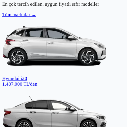
En çok tercih edilen, uygun fiyatlı sıfır modeller
Tüm markalar →
Hyundai i20
1.487.000
TL
'den