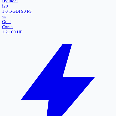
Hyundai
i20
1.0 T-GDI 90 PS
vs
Opel
Corsa
1.2 100 HP