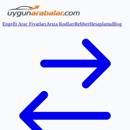
Engelli Araç Fiyatları
Arıza Kodları
Rehber
Hesaplama
Blog