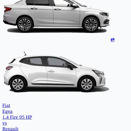
⇄
Fiat
Egea
1.4 Fire 95 HP
vs
Renault