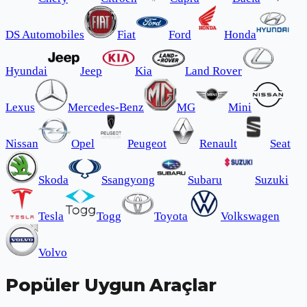
DS Automobiles
Fiat
Ford
Honda
Hyundai
Jeep
Kia
Land Rover
Lexus
Mercedes-Benz
MG
Mini
Nissan
Opel
Peugeot
Renault
Seat
Skoda
Ssangyong
Subaru
Suzuki
Tesla
Togg
Toyota
Volkswagen
Volvo
Popüler Uygun Araçlar