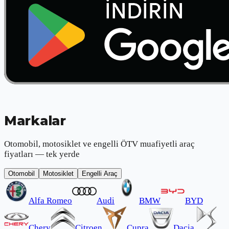
Markalar
Otomobil, motosiklet ve engelli ÖTV muafiyetli araç
fiyatları — tek yerde
Otomobil
Motosiklet
Engelli Araç
Alfa Romeo
Audi
BMW
BYD
Chery
Citroen
Cupra
Dacia