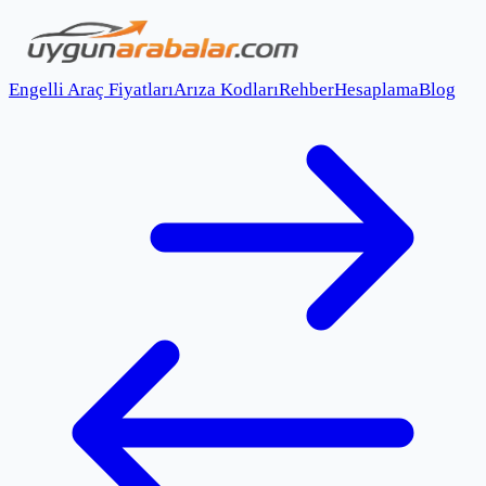
Engelli Araç Fiyatları
Arıza Kodları
Rehber
Hesaplama
Blog