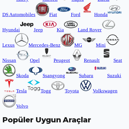
DS Automobiles
Fiat
Ford
Honda
Hyundai
Jeep
Kia
Land Rover
Lexus
Mercedes-Benz
MG
Mini
Nissan
Opel
Peugeot
Renault
Seat
Skoda
Ssangyong
Subaru
Suzuki
Tesla
Togg
Toyota
Volkswagen
Volvo
Popüler Uygun Araçlar