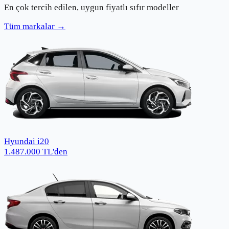
En çok tercih edilen, uygun fiyatlı sıfır modeller
Tüm markalar →
Hyundai i20
1.487.000
TL
'den