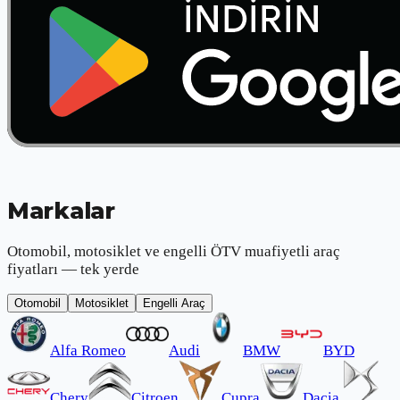
Markalar
Otomobil, motosiklet ve engelli ÖTV muafiyetli araç
fiyatları — tek yerde
Otomobil
Motosiklet
Engelli Araç
Alfa Romeo
Audi
BMW
BYD
Chery
Citroen
Cupra
Dacia