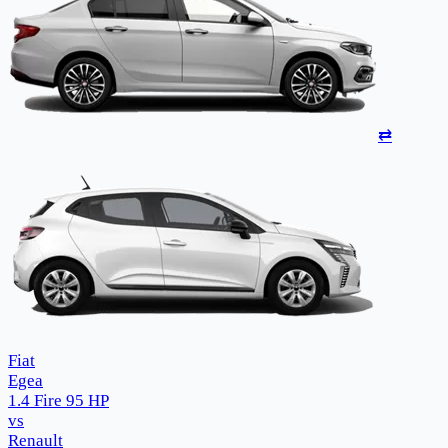
⇄
Fiat
Egea
1.4 Fire 95 HP
vs
Renault