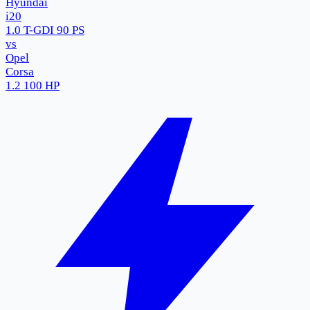
Hyundai
i20
1.0 T-GDI 90 PS
vs
Opel
Corsa
1.2 100 HP