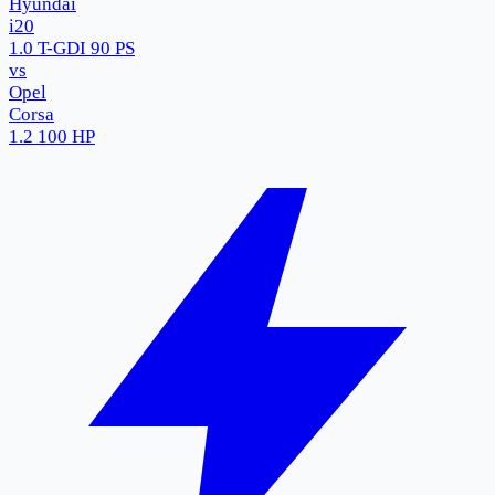
Hyundai
i20
1.0 T-GDI 90 PS
vs
Opel
Corsa
1.2 100 HP