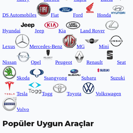
DS Automobiles
Fiat
Ford
Honda
Hyundai
Jeep
Kia
Land Rover
Lexus
Mercedes-Benz
MG
Mini
Nissan
Opel
Peugeot
Renault
Seat
Skoda
Ssangyong
Subaru
Suzuki
Tesla
Togg
Toyota
Volkswagen
Volvo
Popüler Uygun Araçlar