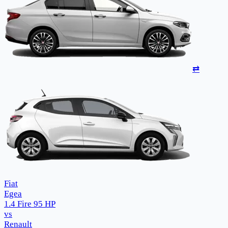
⇄
Fiat
Egea
1.4 Fire 95 HP
vs
Renault