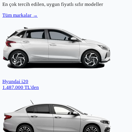
En çok tercih edilen, uygun fiyatlı sıfır modeller
Tüm markalar →
Hyundai i20
1.487.000
TL
'den