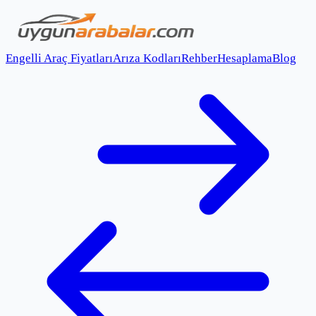
Engelli Araç Fiyatları
Arıza Kodları
Rehber
Hesaplama
Blog