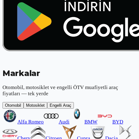
Markalar
Otomobil, motosiklet ve engelli ÖTV muafiyetli araç
fiyatları — tek yerde
Otomobil
Motosiklet
Engelli Araç
Alfa Romeo
Audi
BMW
BYD
Chery
Citroen
Cupra
Dacia