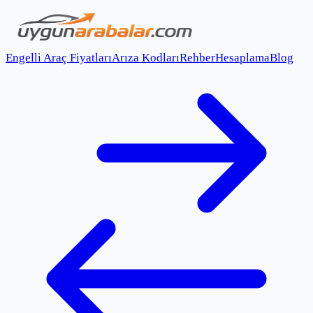
Engelli Araç Fiyatları
Arıza Kodları
Rehber
Hesaplama
Blog