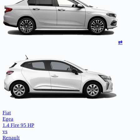
⇄
Fiat
Egea
1.4 Fire 95 HP
vs
Renault