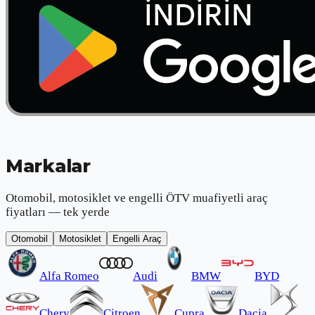
Markalar
Otomobil, motosiklet ve engelli ÖTV muafiyetli araç
fiyatları — tek yerde
Otomobil
Motosiklet
Engelli Araç
Alfa Romeo
Audi
BMW
BYD
Chery
Citroen
Cupra
Dacia