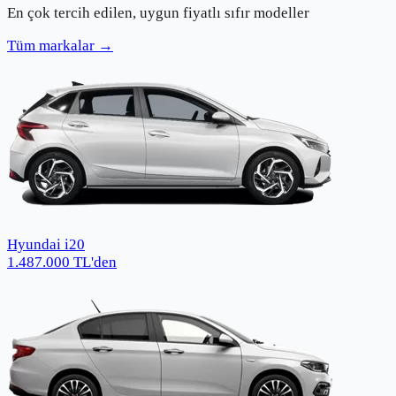
En çok tercih edilen, uygun fiyatlı sıfır modeller
Tüm markalar →
Hyundai i20
1.487.000
TL
'den