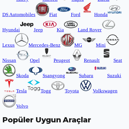
DS Automobiles
Fiat
Ford
Honda
Hyundai
Jeep
Kia
Land Rover
Lexus
Mercedes-Benz
MG
Mini
Nissan
Opel
Peugeot
Renault
Seat
Skoda
Ssangyong
Subaru
Suzuki
Tesla
Togg
Toyota
Volkswagen
Volvo
Popüler Uygun Araçlar