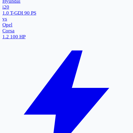
Hyundai
i20
1.0 T-GDI 90 PS
vs
Opel
Corsa
1.2 100 HP