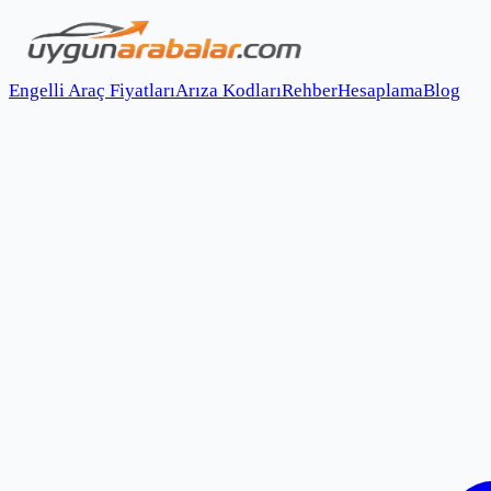
Engelli Araç Fiyatları
Arıza Kodları
Rehber
Hesaplama
Blog