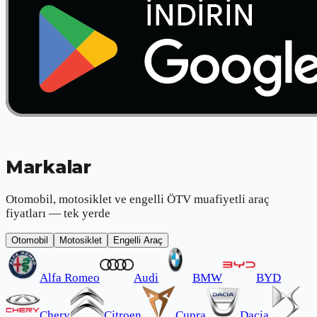
Markalar
Otomobil, motosiklet ve engelli ÖTV muafiyetli araç
fiyatları — tek yerde
Otomobil
Motosiklet
Engelli Araç
Alfa Romeo
Audi
BMW
BYD
Chery
Citroen
Cupra
Dacia