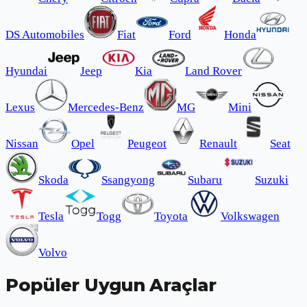
DS Automobiles
Fiat
Ford
Honda
Hyundai
Jeep
Kia
Land Rover
Lexus
Mercedes-Benz
MG
Mini
Nissan
Opel
Peugeot
Renault
Seat
Skoda
Ssangyong
Subaru
Suzuki
Tesla
Togg
Toyota
Volkswagen
Volvo
Popüler Uygun Araçlar