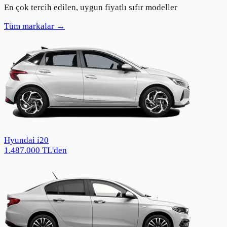
En çok tercih edilen, uygun fiyatlı sıfır modeller
Tüm markalar →
Hyundai i20
1.487.000
TL
'den