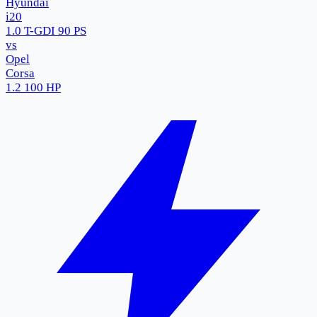
Hyundai
i20
1.0 T-GDI 90 PS
vs
Opel
Corsa
1.2 100 HP