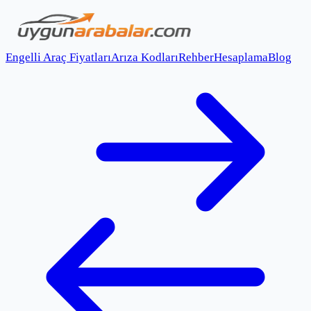
Engelli Araç Fiyatları
Arıza Kodları
Rehber
Hesaplama
Blog