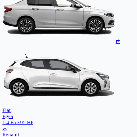
⇄
Fiat
Egea
1.4 Fire 95 HP
vs
Renault