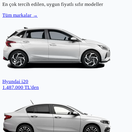
En çok tercih edilen, uygun fiyatlı sıfır modeller
Tüm markalar →
Hyundai i20
1.487.000
TL
'den