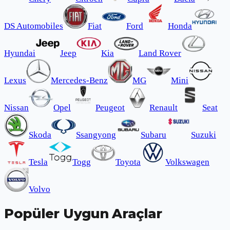
DS Automobiles
Fiat
Ford
Honda
Hyundai
Jeep
Kia
Land Rover
Lexus
Mercedes-Benz
MG
Mini
Nissan
Opel
Peugeot
Renault
Seat
Skoda
Ssangyong
Subaru
Suzuki
Tesla
Togg
Toyota
Volkswagen
Volvo
Popüler Uygun Araçlar