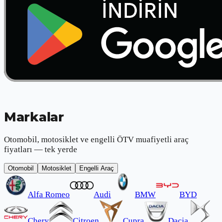
Markalar
Otomobil, motosiklet ve engelli ÖTV muafiyetli araç
fiyatları — tek yerde
Otomobil
Motosiklet
Engelli Araç
Alfa Romeo
Audi
BMW
BYD
Chery
Citroen
Cupra
Dacia