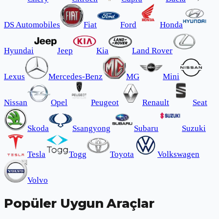
DS Automobiles
Fiat
Ford
Honda
Hyundai
Jeep
Kia
Land Rover
Lexus
Mercedes-Benz
MG
Mini
Nissan
Opel
Peugeot
Renault
Seat
Skoda
Ssangyong
Subaru
Suzuki
Tesla
Togg
Toyota
Volkswagen
Volvo
Popüler Uygun Araçlar