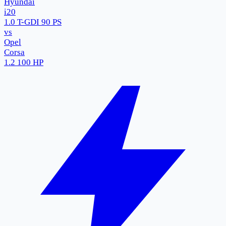
Hyundai
i20
1.0 T-GDI 90 PS
vs
Opel
Corsa
1.2 100 HP