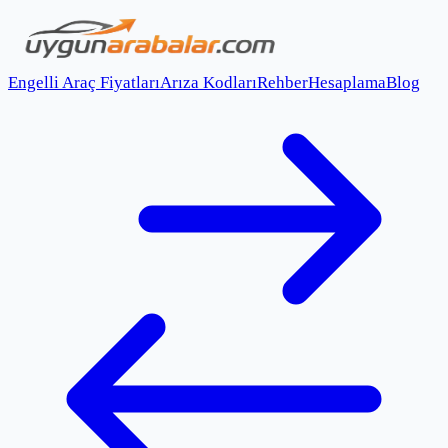
Engelli Araç Fiyatları
Arıza Kodları
Rehber
Hesaplama
Blog