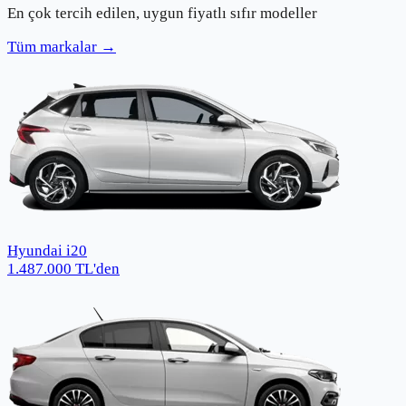
En çok tercih edilen, uygun fiyatlı sıfır modeller
Tüm markalar →
Hyundai i20
1.487.000
TL
'den