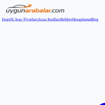
Engelli Araç Fiyatları
Arıza Kodları
Rehber
Hesaplama
Blog