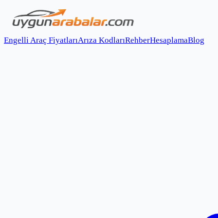
Engelli Araç Fiyatları
Arıza Kodları
Rehber
Hesaplama
Blog