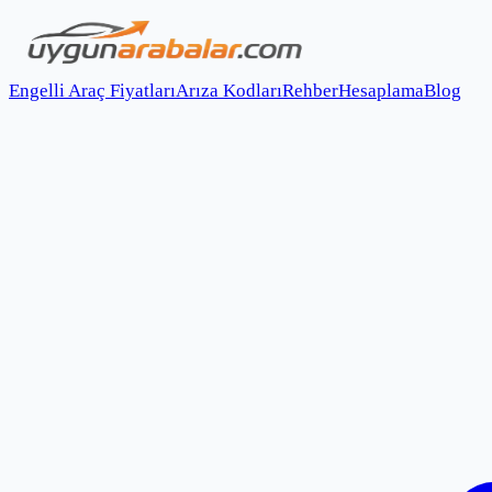
Engelli Araç Fiyatları
Arıza Kodları
Rehber
Hesaplama
Blog