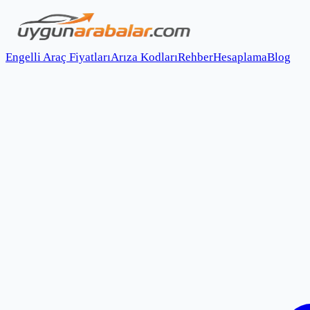
Engelli Araç Fiyatları
Arıza Kodları
Rehber
Hesaplama
Blog