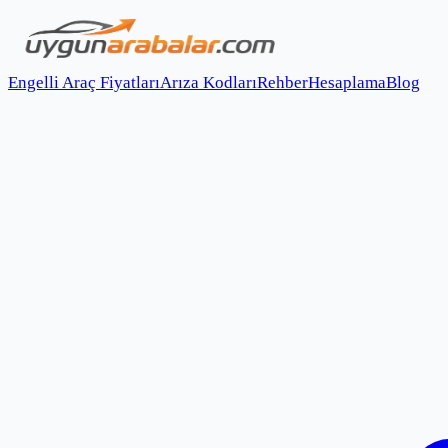
Engelli Araç Fiyatları
Arıza Kodları
Rehber
Hesaplama
Blog