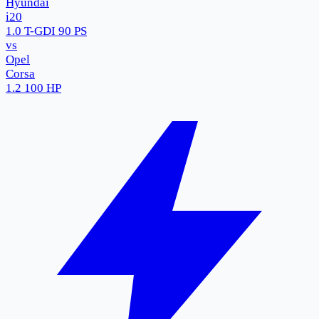
Hyundai
i20
1.0 T-GDI 90 PS
vs
Opel
Corsa
1.2 100 HP