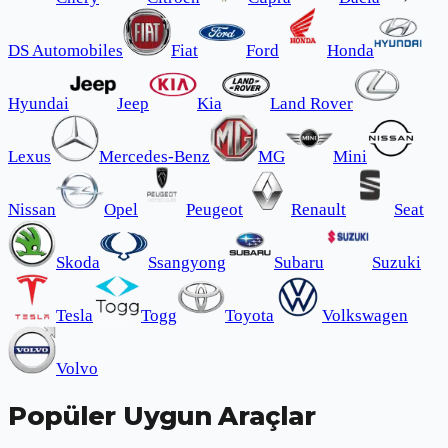
DS Automobiles
Fiat
Ford
Honda
Hyundai
Jeep
Kia
Land Rover
Lexus
Mercedes-Benz
MG
Mini
Nissan
Opel
Peugeot
Renault
Seat
Skoda
Ssangyong
Subaru
Suzuki
Tesla
Togg
Toyota
Volkswagen
Volvo
Popüler Uygun Araçlar