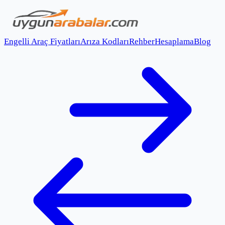
Engelli Araç Fiyatları
Arıza Kodları
Rehber
Hesaplama
Blog