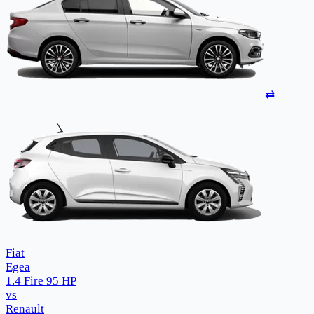
⇄
Fiat
Egea
1.4 Fire 95 HP
vs
Renault