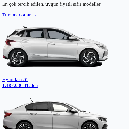
En çok tercih edilen, uygun fiyatlı sıfır modeller
Tüm markalar →
Hyundai i20
1.487.000
TL
'den