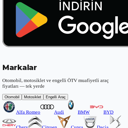
Markalar
Otomobil, motosiklet ve engelli ÖTV muafiyetli araç
fiyatları — tek yerde
Otomobil
Motosiklet
Engelli Araç
Alfa Romeo
Audi
BMW
BYD
Chery
Citroen
Cupra
Dacia