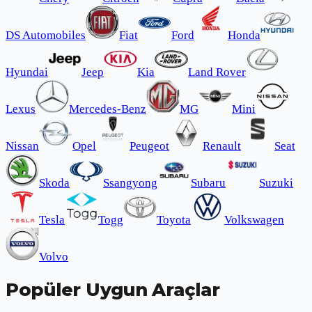
DS Automobiles
Fiat
Ford
Honda
Hyundai
Jeep
Kia
Land Rover
Lexus
Mercedes-Benz
MG
Mini
Nissan
Opel
Peugeot
Renault
Seat
Skoda
Ssangyong
Subaru
Suzuki
Tesla
Togg
Toyota
Volkswagen
Volvo
Popüler Uygun Araçlar