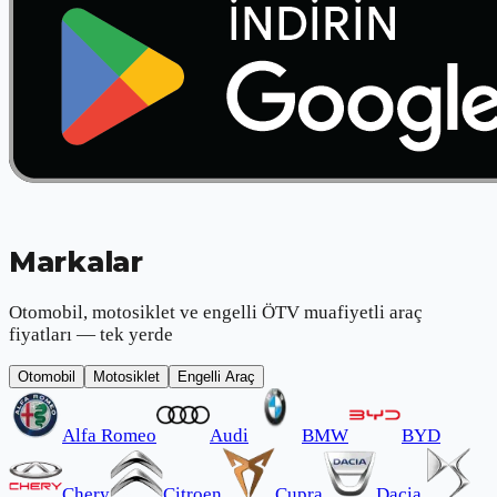
Markalar
Otomobil, motosiklet ve engelli ÖTV muafiyetli araç
fiyatları — tek yerde
Otomobil
Motosiklet
Engelli Araç
Alfa Romeo
Audi
BMW
BYD
Chery
Citroen
Cupra
Dacia