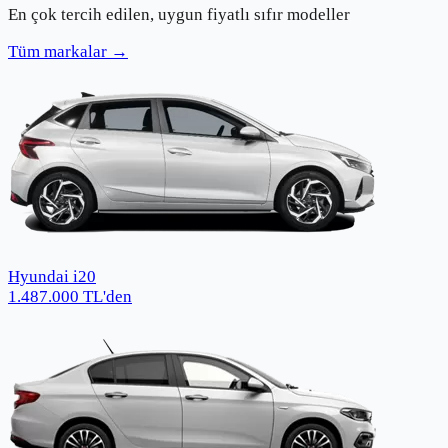
En çok tercih edilen, uygun fiyatlı sıfır modeller
Tüm markalar →
Hyundai i20
1.487.000
TL
'den