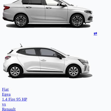
⇄
Fiat
Egea
1.4 Fire 95 HP
vs
Renault