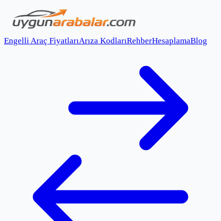
Engelli Araç Fiyatları
Arıza Kodları
Rehber
Hesaplama
Blog