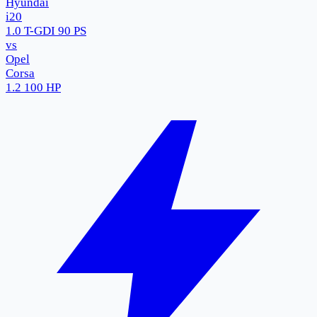
Hyundai
i20
1.0 T-GDI 90 PS
vs
Opel
Corsa
1.2 100 HP