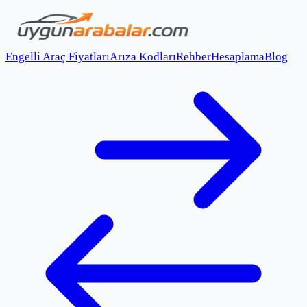
Engelli Araç Fiyatları
Arıza Kodları
Rehber
Hesaplama
Blog