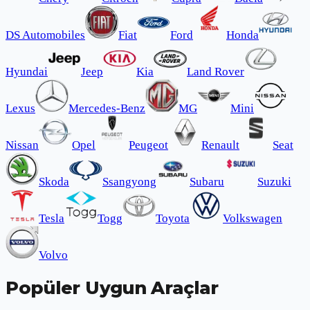
DS Automobiles
Fiat
Ford
Honda
Hyundai
Jeep
Kia
Land Rover
Lexus
Mercedes-Benz
MG
Mini
Nissan
Opel
Peugeot
Renault
Seat
Skoda
Ssangyong
Subaru
Suzuki
Tesla
Togg
Toyota
Volkswagen
Volvo
Popüler Uygun Araçlar