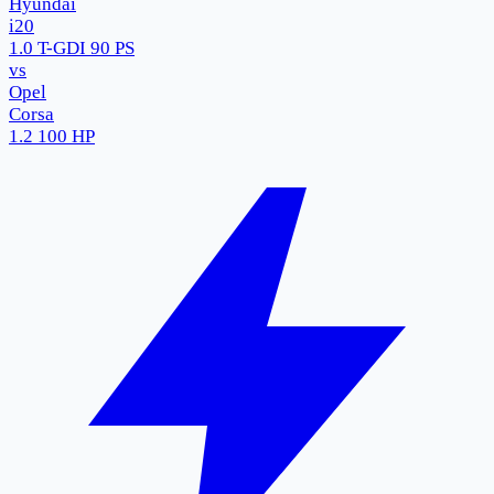
Hyundai
i20
1.0 T-GDI 90 PS
vs
Opel
Corsa
1.2 100 HP