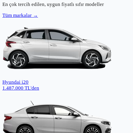
En çok tercih edilen, uygun fiyatlı sıfır modeller
Tüm markalar →
Hyundai i20
1.487.000
TL
'den