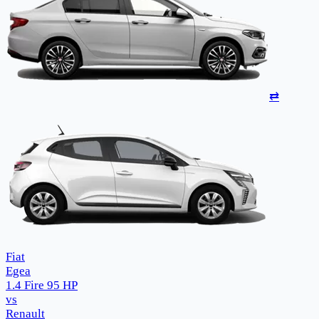
⇄
Fiat
Egea
1.4 Fire 95 HP
vs
Renault