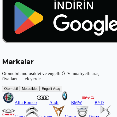
Markalar
Otomobil, motosiklet ve engelli ÖTV muafiyetli araç
fiyatları — tek yerde
Otomobil
Motosiklet
Engelli Araç
Alfa Romeo
Audi
BMW
BYD
Chery
Citroen
Cupra
Dacia