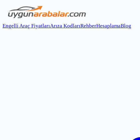
Engelli Araç Fiyatları
Arıza Kodları
Rehber
Hesaplama
Blog