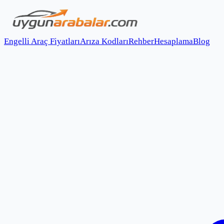
Engelli Araç Fiyatları
Arıza Kodları
Rehber
Hesaplama
Blog