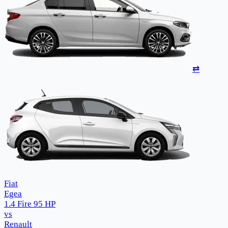
⇄
Fiat
Egea
1.4 Fire 95 HP
vs
Renault