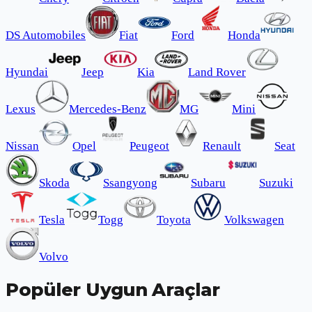
DS Automobiles
Fiat
Ford
Honda
Hyundai
Jeep
Kia
Land Rover
Lexus
Mercedes-Benz
MG
Mini
Nissan
Opel
Peugeot
Renault
Seat
Skoda
Ssangyong
Subaru
Suzuki
Tesla
Togg
Toyota
Volkswagen
Volvo
Popüler Uygun Araçlar