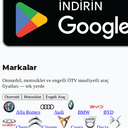
Markalar
Otomobil, motosiklet ve engelli ÖTV muafiyetli araç
fiyatları — tek yerde
Otomobil
Motosiklet
Engelli Araç
Alfa Romeo
Audi
BMW
BYD
Chery
Citroen
Cupra
Dacia