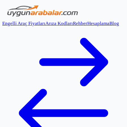
Engelli Araç Fiyatları
Arıza Kodları
Rehber
Hesaplama
Blog