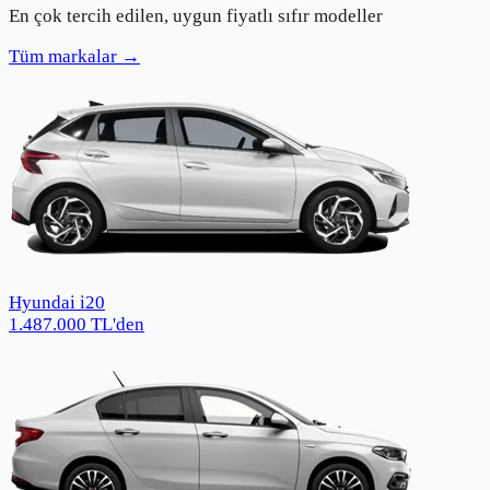
En çok tercih edilen, uygun fiyatlı sıfır modeller
Tüm markalar →
Hyundai i20
1.487.000
TL
'den