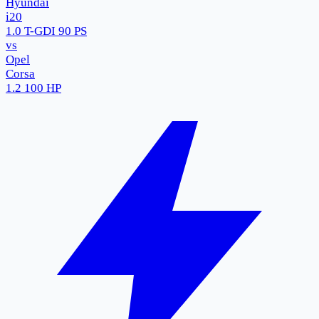
Hyundai
i20
1.0 T-GDI 90 PS
vs
Opel
Corsa
1.2 100 HP