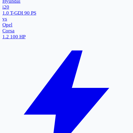
Hyundai
i20
1.0 T-GDI 90 PS
vs
Opel
Corsa
1.2 100 HP