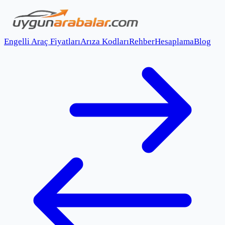
Engelli Araç Fiyatları
Arıza Kodları
Rehber
Hesaplama
Blog