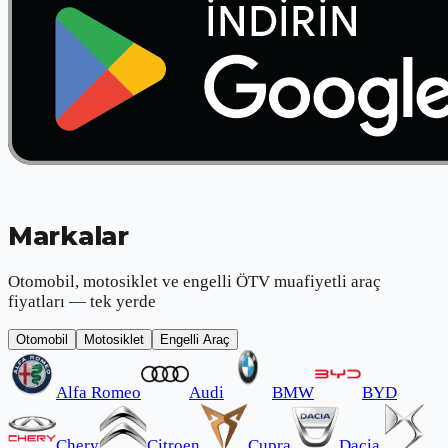
Markalar
Otomobil, motosiklet ve engelli ÖTV muafiyetli araç
fiyatları — tek yerde
Otomobil
Motosiklet
Engelli Araç
Alfa Romeo
Audi
BMW
BYD
Chery
Citroen
Cupra
Dacia