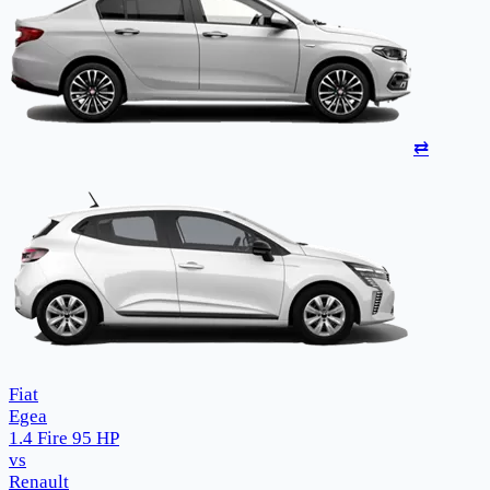
⇄
Fiat
Egea
1.4 Fire 95 HP
vs
Renault