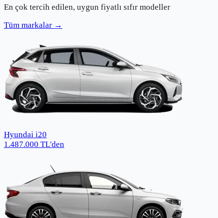
En çok tercih edilen, uygun fiyatlı sıfır modeller
Tüm markalar →
Hyundai i20
1.487.000
TL
'den