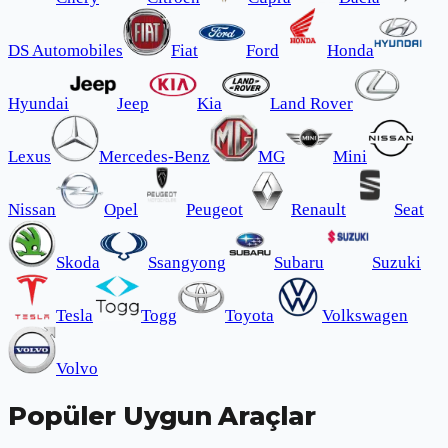
DS Automobiles
Fiat
Ford
Honda
Hyundai
Jeep
Kia
Land Rover
Lexus
Mercedes-Benz
MG
Mini
Nissan
Opel
Peugeot
Renault
Seat
Skoda
Ssangyong
Subaru
Suzuki
Tesla
Togg
Toyota
Volkswagen
Volvo
Popüler Uygun Araçlar