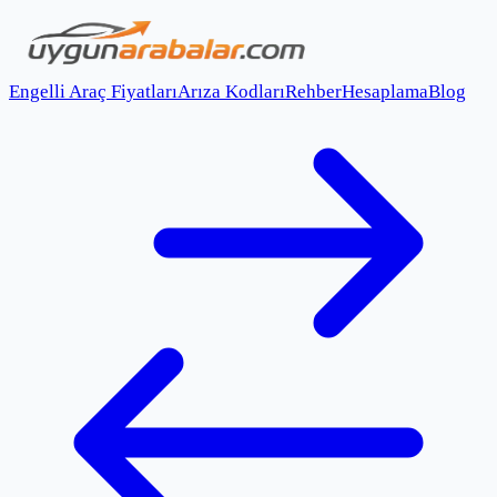
Engelli Araç Fiyatları
Arıza Kodları
Rehber
Hesaplama
Blog