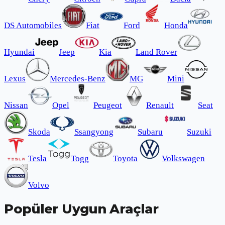
DS Automobiles
Fiat
Ford
Honda
Hyundai
Jeep
Kia
Land Rover
Lexus
Mercedes-Benz
MG
Mini
Nissan
Opel
Peugeot
Renault
Seat
Skoda
Ssangyong
Subaru
Suzuki
Tesla
Togg
Toyota
Volkswagen
Volvo
Popüler Uygun Araçlar