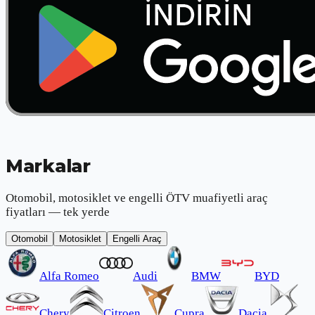
Markalar
Otomobil, motosiklet ve engelli ÖTV muafiyetli araç
fiyatları — tek yerde
Otomobil
Motosiklet
Engelli Araç
Alfa Romeo
Audi
BMW
BYD
Chery
Citroen
Cupra
Dacia