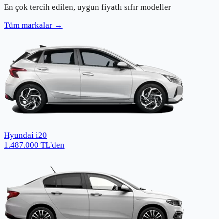
En çok tercih edilen, uygun fiyatlı sıfır modeller
Tüm markalar →
Hyundai i20
1.487.000
TL
'den