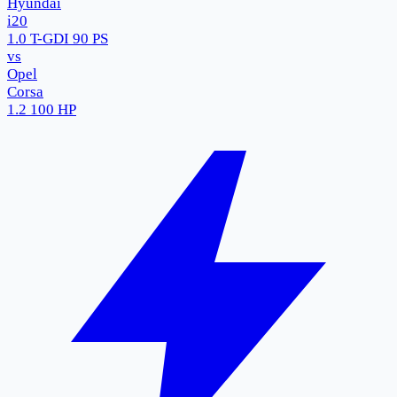
Hyundai
i20
1.0 T-GDI 90 PS
vs
Opel
Corsa
1.2 100 HP