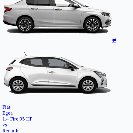
⇄
Fiat
Egea
1.4 Fire 95 HP
vs
Renault