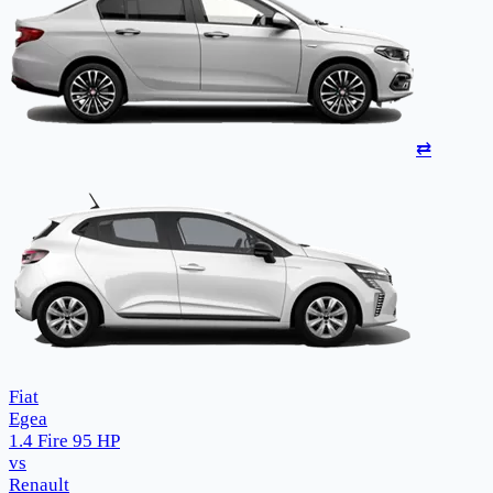
⇄
Fiat
Egea
1.4 Fire 95 HP
vs
Renault