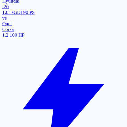
Hyundai
i20
1.0 T-GDI 90 PS
vs
Opel
Corsa
1.2 100 HP