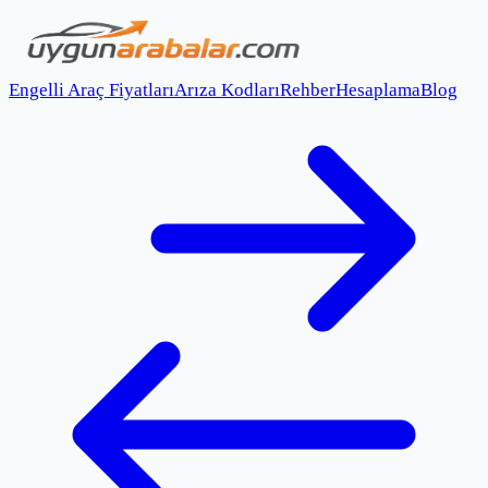
Engelli Araç Fiyatları
Arıza Kodları
Rehber
Hesaplama
Blog