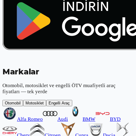
Markalar
Otomobil, motosiklet ve engelli ÖTV muafiyetli araç
fiyatları — tek yerde
Otomobil
Motosiklet
Engelli Araç
Alfa Romeo
Audi
BMW
BYD
Chery
Citroen
Cupra
Dacia