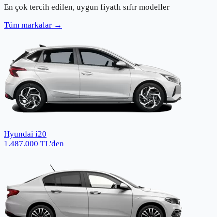
En çok tercih edilen, uygun fiyatlı sıfır modeller
Tüm markalar →
Hyundai i20
1.487.000
TL
'den