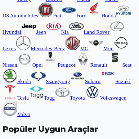
DS Automobiles
Fiat
Ford
Honda
Hyundai
Jeep
Kia
Land Rover
Lexus
Mercedes-Benz
MG
Mini
Nissan
Opel
Peugeot
Renault
Seat
Skoda
Ssangyong
Subaru
Suzuki
Tesla
Togg
Toyota
Volkswagen
Volvo
Popüler Uygun Araçlar