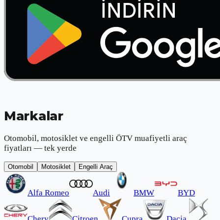
Markalar
Otomobil, motosiklet ve engelli ÖTV muafiyetli araç
fiyatları — tek yerde
Otomobil
Motosiklet
Engelli Araç
Alfa Romeo
Audi
BMW
BYD
Chery
Citroen
Cupra
Dacia