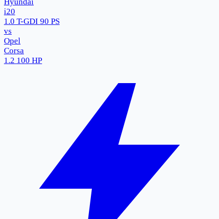
Hyundai
i20
1.0 T-GDI 90 PS
vs
Opel
Corsa
1.2 100 HP