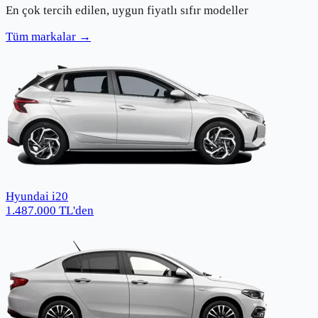
En çok tercih edilen, uygun fiyatlı sıfır modeller
Tüm markalar →
Hyundai i20
1.487.000
TL
'den