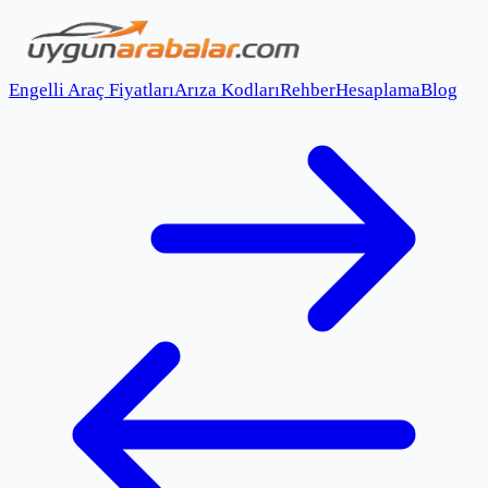
Engelli Araç Fiyatları
Arıza Kodları
Rehber
Hesaplama
Blog