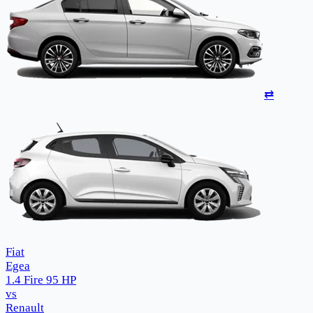
⇄
Fiat
Egea
1.4 Fire 95 HP
vs
Renault