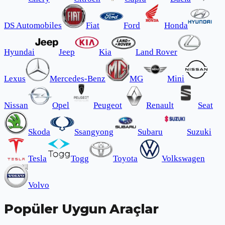
DS Automobiles
Fiat
Ford
Honda
Hyundai
Jeep
Kia
Land Rover
Lexus
Mercedes-Benz
MG
Mini
Nissan
Opel
Peugeot
Renault
Seat
Skoda
Ssangyong
Subaru
Suzuki
Tesla
Togg
Toyota
Volkswagen
Volvo
Popüler Uygun Araçlar