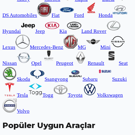
DS Automobiles
Fiat
Ford
Honda
Hyundai
Jeep
Kia
Land Rover
Lexus
Mercedes-Benz
MG
Mini
Nissan
Opel
Peugeot
Renault
Seat
Skoda
Ssangyong
Subaru
Suzuki
Tesla
Togg
Toyota
Volkswagen
Volvo
Popüler Uygun Araçlar