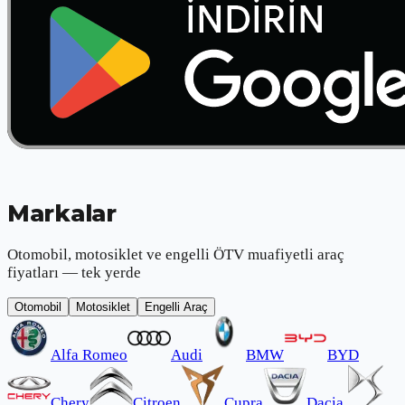
Markalar
Otomobil, motosiklet ve engelli ÖTV muafiyetli araç
fiyatları — tek yerde
Otomobil
Motosiklet
Engelli Araç
Alfa Romeo
Audi
BMW
BYD
Chery
Citroen
Cupra
Dacia