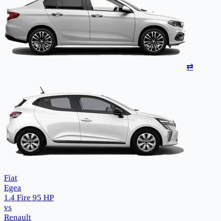
⇄
Fiat
Egea
1.4 Fire 95 HP
vs
Renault