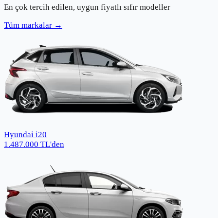
En çok tercih edilen, uygun fiyatlı sıfır modeller
Tüm markalar →
Hyundai i20
1.487.000
TL
'den