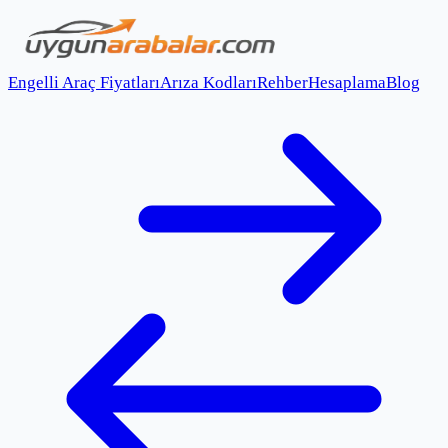
Engelli Araç Fiyatları
Arıza Kodları
Rehber
Hesaplama
Blog