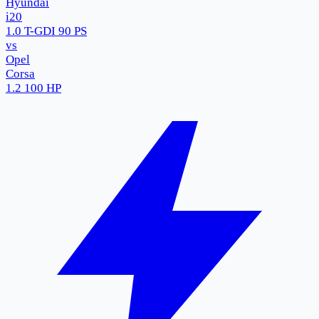
Hyundai
i20
1.0 T-GDI 90 PS
vs
Opel
Corsa
1.2 100 HP