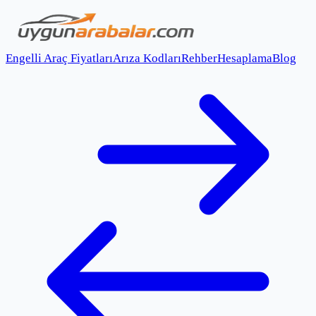
Engelli Araç Fiyatları
Arıza Kodları
Rehber
Hesaplama
Blog