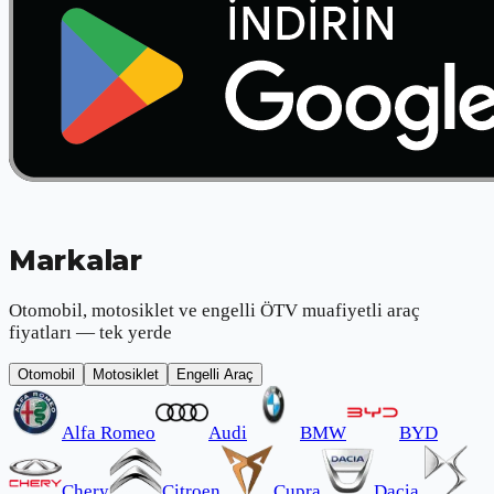
Markalar
Otomobil, motosiklet ve engelli ÖTV muafiyetli araç
fiyatları — tek yerde
Otomobil
Motosiklet
Engelli Araç
Alfa Romeo
Audi
BMW
BYD
Chery
Citroen
Cupra
Dacia