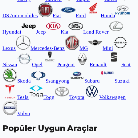
DS Automobiles
Fiat
Ford
Honda
Hyundai
Jeep
Kia
Land Rover
Lexus
Mercedes-Benz
MG
Mini
Nissan
Opel
Peugeot
Renault
Seat
Skoda
Ssangyong
Subaru
Suzuki
Tesla
Togg
Toyota
Volkswagen
Volvo
Popüler Uygun Araçlar