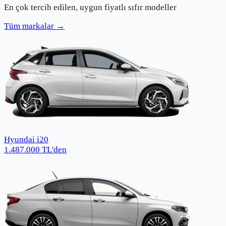
En çok tercih edilen, uygun fiyatlı sıfır modeller
Tüm markalar →
Hyundai i20
1.487.000
TL
'den