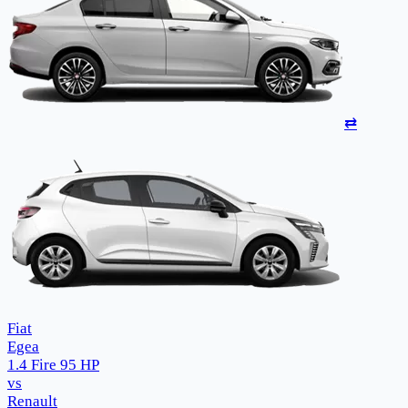
⇄
Fiat
Egea
1.4 Fire 95 HP
vs
Renault