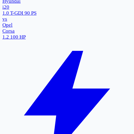
Hyundai
i20
1.0 T-GDI 90 PS
vs
Opel
Corsa
1.2 100 HP