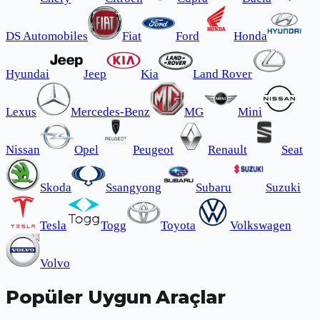
DS Automobiles
Fiat
Ford
Honda
Hyundai
Jeep
Kia
Land Rover
Lexus
Mercedes-Benz
MG
Mini
Nissan
Opel
Peugeot
Renault
Seat
Skoda
Ssangyong
Subaru
Suzuki
Tesla
Togg
Toyota
Volkswagen
Volvo
Popüler Uygun Araçlar