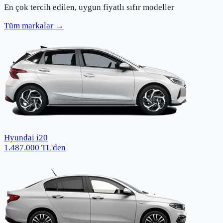
En çok tercih edilen, uygun fiyatlı sıfır modeller
Tüm markalar →
Hyundai i20
1.487.000
TL
'den