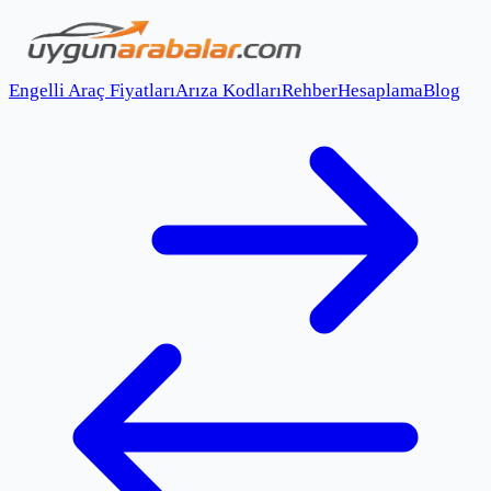
Engelli Araç Fiyatları
Arıza Kodları
Rehber
Hesaplama
Blog