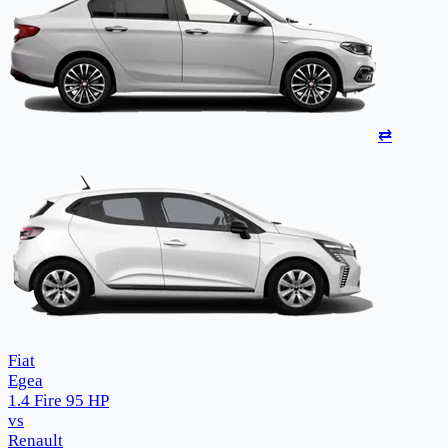
⇄
Fiat
Egea
1.4 Fire 95 HP
vs
Renault