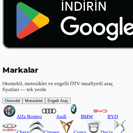
Markalar
Otomobil, motosiklet ve engelli ÖTV muafiyetli araç
fiyatları — tek yerde
Otomobil
Motosiklet
Engelli Araç
Alfa Romeo
Audi
BMW
BYD
Chery
Citroen
Cupra
Dacia