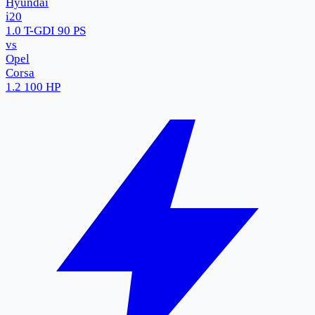
Hyundai
i20
1.0 T-GDI 90 PS
vs
Opel
Corsa
1.2 100 HP