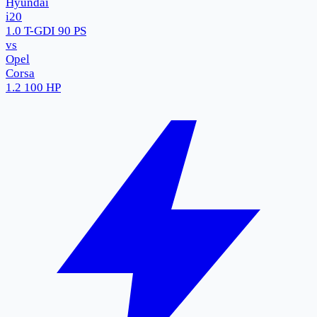
Hyundai
i20
1.0 T-GDI 90 PS
vs
Opel
Corsa
1.2 100 HP