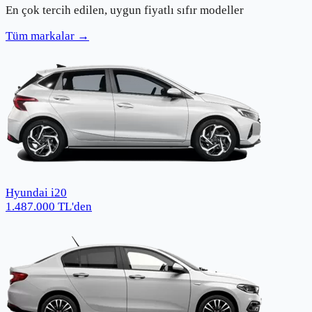
En çok tercih edilen, uygun fiyatlı sıfır modeller
Tüm markalar →
Hyundai i20
1.487.000
TL
'den