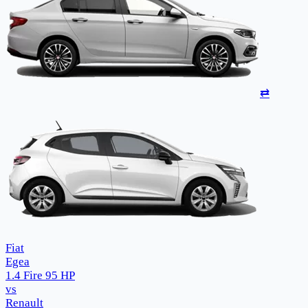
⇄
Fiat
Egea
1.4 Fire 95 HP
vs
Renault