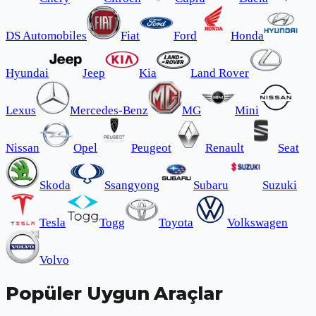
DS Automobiles
Fiat
Ford
Honda
Hyundai
Jeep
Kia
Land Rover
Lexus
Mercedes-Benz
MG
Mini
Nissan
Opel
Peugeot
Renault
Seat
Skoda
Ssangyong
Subaru
Suzuki
Tesla
Togg
Toyota
Volkswagen
Volvo
Popüler Uygun Araçlar