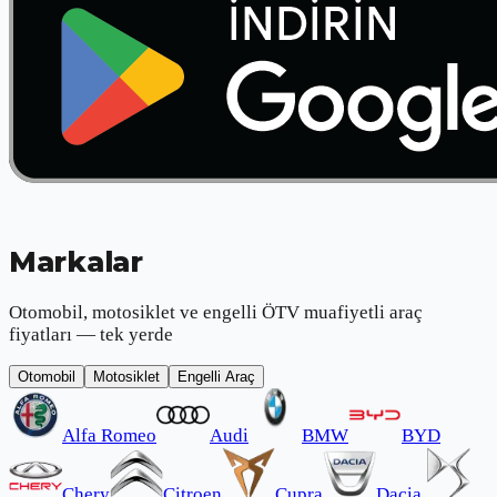
Markalar
Otomobil, motosiklet ve engelli ÖTV muafiyetli araç
fiyatları — tek yerde
Otomobil
Motosiklet
Engelli Araç
Alfa Romeo
Audi
BMW
BYD
Chery
Citroen
Cupra
Dacia