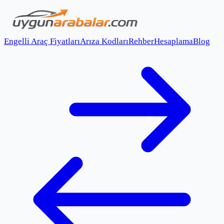
Engelli Araç Fiyatları
Arıza Kodları
Rehber
Hesaplama
Blog