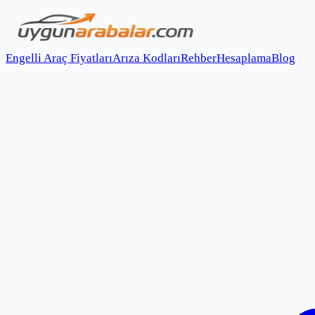
Engelli Araç Fiyatları
Arıza Kodları
Rehber
Hesaplama
Blog