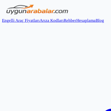
Engelli Araç Fiyatları
Arıza Kodları
Rehber
Hesaplama
Blog