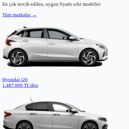
En çok tercih edilen, uygun fiyatlı sıfır modeller
Tüm markalar →
Hyundai i20
1.487.000
TL
'den