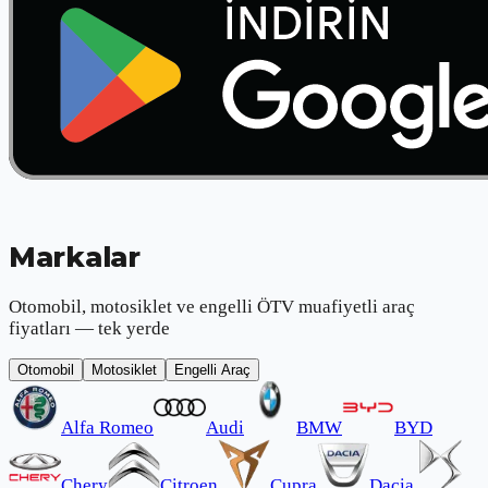
Markalar
Otomobil, motosiklet ve engelli ÖTV muafiyetli araç
fiyatları — tek yerde
Otomobil
Motosiklet
Engelli Araç
Alfa Romeo
Audi
BMW
BYD
Chery
Citroen
Cupra
Dacia