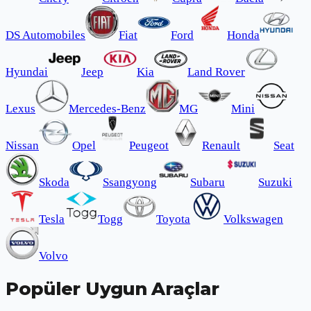
DS Automobiles
Fiat
Ford
Honda
Hyundai
Jeep
Kia
Land Rover
Lexus
Mercedes-Benz
MG
Mini
Nissan
Opel
Peugeot
Renault
Seat
Skoda
Ssangyong
Subaru
Suzuki
Tesla
Togg
Toyota
Volkswagen
Volvo
Popüler Uygun Araçlar