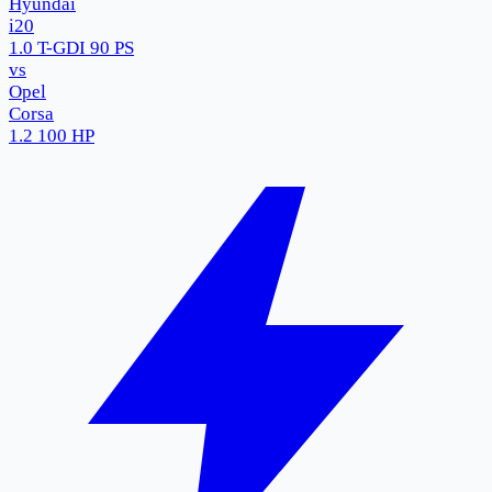
Hyundai
i20
1.0 T-GDI 90 PS
vs
Opel
Corsa
1.2 100 HP