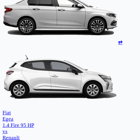
⇄
Fiat
Egea
1.4 Fire 95 HP
vs
Renault