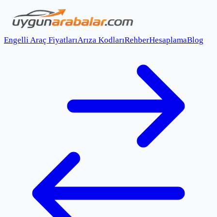
Engelli Araç Fiyatları
Arıza Kodları
Rehber
Hesaplama
Blog