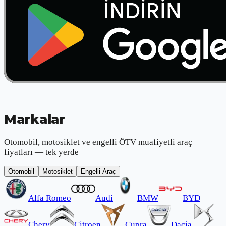
Markalar
Otomobil, motosiklet ve engelli ÖTV muafiyetli araç
fiyatları — tek yerde
Otomobil
Motosiklet
Engelli Araç
Alfa Romeo
Audi
BMW
BYD
Chery
Citroen
Cupra
Dacia