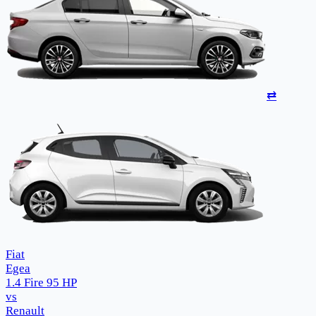
⇄
Fiat
Egea
1.4 Fire 95 HP
vs
Renault