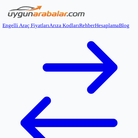
Engelli Araç Fiyatları
Arıza Kodları
Rehber
Hesaplama
Blog