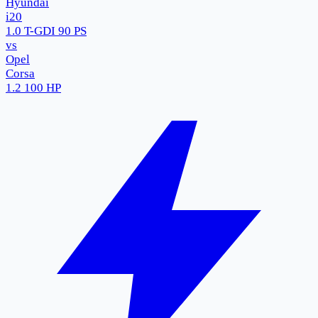
Hyundai
i20
1.0 T-GDI 90 PS
vs
Opel
Corsa
1.2 100 HP