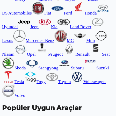
DS Automobiles
Fiat
Ford
Honda
Hyundai
Jeep
Kia
Land Rover
Lexus
Mercedes-Benz
MG
Mini
Nissan
Opel
Peugeot
Renault
Seat
Skoda
Ssangyong
Subaru
Suzuki
Tesla
Togg
Toyota
Volkswagen
Volvo
Popüler Uygun Araçlar