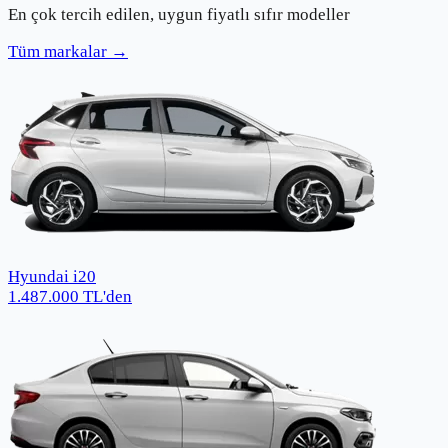
En çok tercih edilen, uygun fiyatlı sıfır modeller
Tüm markalar →
Hyundai i20
1.487.000
TL
'den