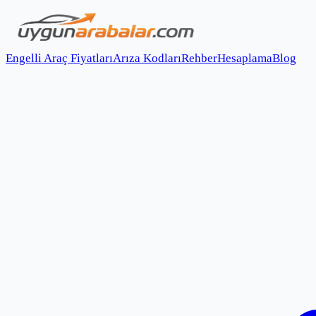
Engelli Araç Fiyatları
Arıza Kodları
Rehber
Hesaplama
Blog