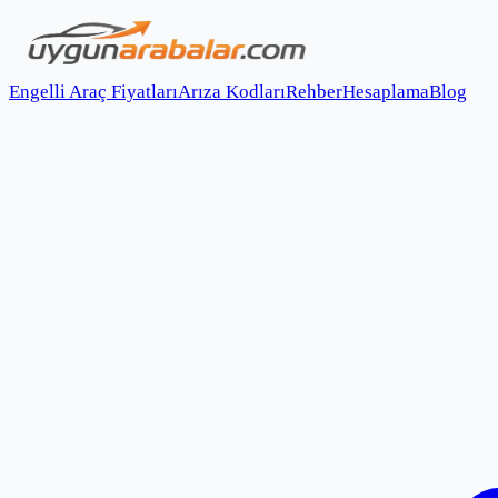
Engelli Araç Fiyatları
Arıza Kodları
Rehber
Hesaplama
Blog