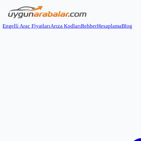
Engelli Araç Fiyatları
Arıza Kodları
Rehber
Hesaplama
Blog