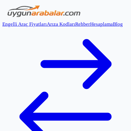
Engelli Araç Fiyatları
Arıza Kodları
Rehber
Hesaplama
Blog