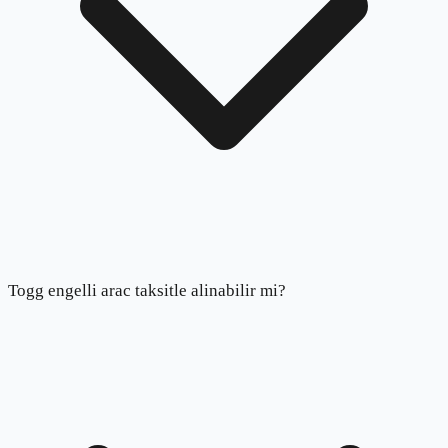
Togg engelli arac taksitle alinabilir mi?