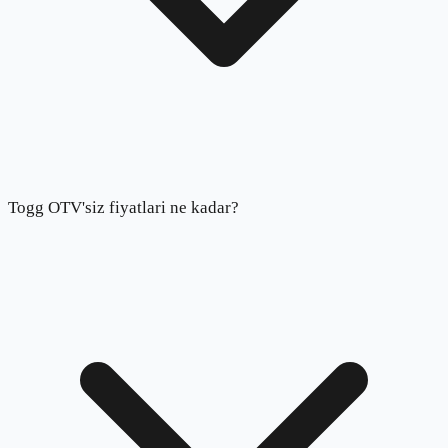
Togg OTV'siz fiyatlari ne kadar?