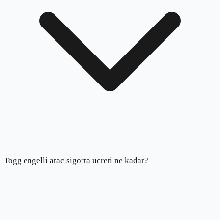
Togg engelli arac sigorta ucreti ne kadar?