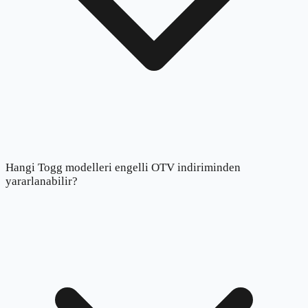
Hangi Togg modelleri engelli OTV indiriminden
yararlanabilir?