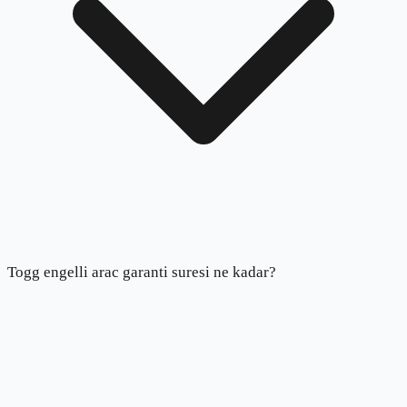
Togg engelli arac garanti suresi ne kadar?