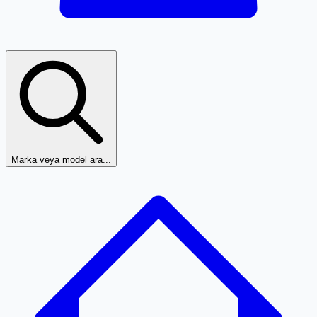
Marka veya model ara...