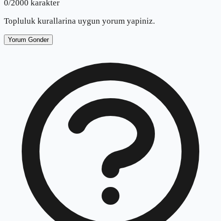
0
/2000 karakter
Topluluk kurallarina uygun yorum yapiniz.
Yorum Gonder