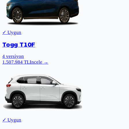
✓ Uygun
Togg T10F
4
versiyon
1.507.984
TL
Incele
→
✓ Uygun