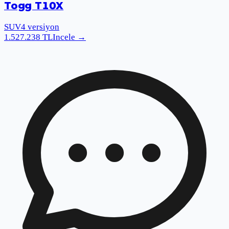
Togg T10X
SUV
4
versiyon
1.527.238
TL
Incele
→