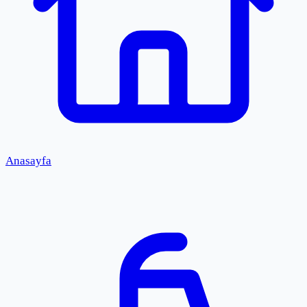
Anasayfa