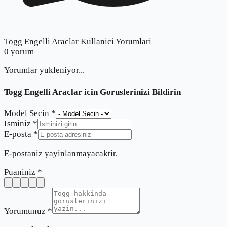
Togg Engelli Araclar Kullanici Yorumlari
0
yorum
Yorumlar yukleniyor...
Togg Engelli Araclar
icin Goruslerinizi Bildirin
Model Secin *
Isminiz *
E-posta *
E-postaniz yayinlanmayacaktir.
Puaniniz *
Yorumunuz *