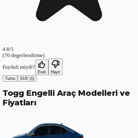
4.8
/5
(
70
degerlendirme)
Faydali miydi?
Evet
Hayir
Tumu
SUV
(1)
Togg Engelli Araç Modelleri ve
Fiyatları