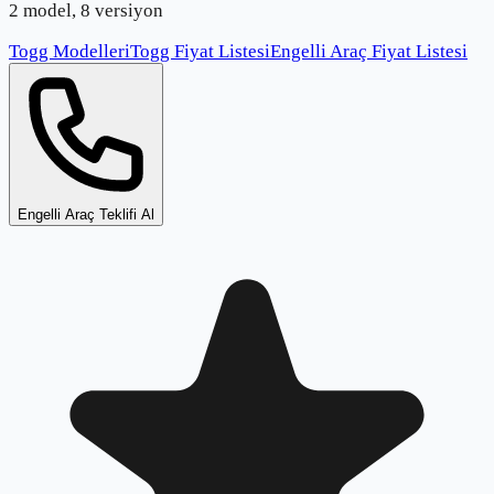
2 model, 8 versiyon
Togg Modelleri
Togg Fiyat Listesi
Engelli Araç Fiyat Listesi
Engelli Araç Teklifi Al