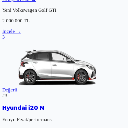
Yeni
Volkswagen
Golf GTI
2.000.000
TL
İncele
→
3
Değerli
#
3
Hyundai
i20 N
En iyi:
Fiyat/performans