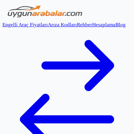
Engelli Araç Fiyatları
Arıza Kodları
Rehber
Hesaplama
Blog