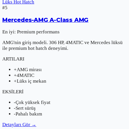
Lüks Hot Hatch
#
5
Mercedes-AMG
A-Class AMG
En iyi:
Premium performans
AMG'nin giriş modeli. 306 HP, 4MATIC ve Mercedes lüksü
ile premium hot hatch deneyimi.
ARTILARI
+
AMG mirası
+
4MATIC
+
Lüks iç mekan
EKSİLERİ
-
Çok yüksek fiyat
-
Sert sürüş
-
Pahalı bakım
Detayları Gör
→