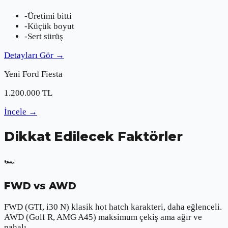
-
Üretimi bitti
-
Küçük boyut
-
Sert sürüş
Detayları Gör
→
Yeni
Ford
Fiesta
1.200.000
TL
İncele
→
Dikkat Edilecek Faktörler
🏎️
FWD vs AWD
FWD (GTI, i30 N) klasik hot hatch karakteri, daha eğlenceli.
AWD (Golf R, AMG A45) maksimum çekiş ama ağır ve
pahalı.