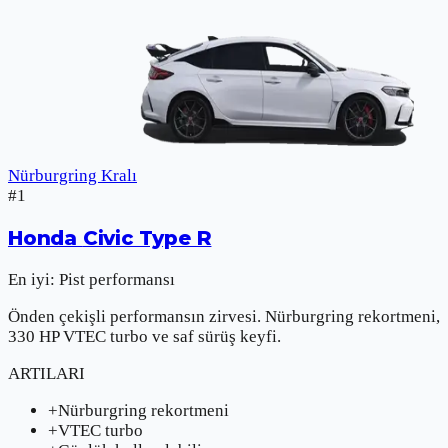
Nürburgring Kralı
#
1
Honda
Civic Type R
En iyi:
Pist performansı
Önden çekişli performansın zirvesi. Nürburgring rekortmeni,
330 HP VTEC turbo ve saf sürüş keyfi.
ARTILARI
+
Nürburgring rekortmeni
+
VTEC turbo