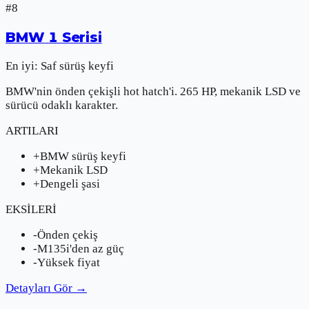
#
8
BMW
1 Serisi
En iyi:
Saf sürüş keyfi
BMW'nin önden çekişli hot hatch'i. 265 HP, mekanik LSD ve
sürücü odaklı karakter.
ARTILARI
+
BMW sürüş keyfi
+
Mekanik LSD
+
Dengeli şasi
EKSİLERİ
-
Önden çekiş
-
M135i'den az güç
-
Yüksek fiyat
Detayları Gör
→