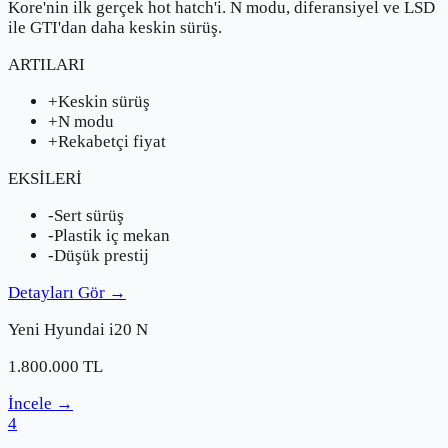
Kore'nin ilk gerçek hot hatch'i. N modu, diferansiyel ve LSD
ile GTI'dan daha keskin sürüş.
ARTILARI
+
Keskin sürüş
+
N modu
+
Rekabetçi fiyat
EKSİLERİ
-
Sert sürüş
-
Plastik iç mekan
-
Düşük prestij
Detayları Gör
→
Yeni
Hyundai
i20 N
1.800.000
TL
İncele
→
4