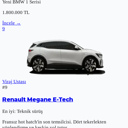
Yeni
BMW
1 Serisi
1.800.000
TL
İncele
→
9
Viraj Ustası
#
9
Renault
Megane E-Tech
En iyi:
Teknik sürüş
Fransız hot hatch'in son temsilcisi. Dört tekerlekten
yönlendirme ve keskin yol tutuş.