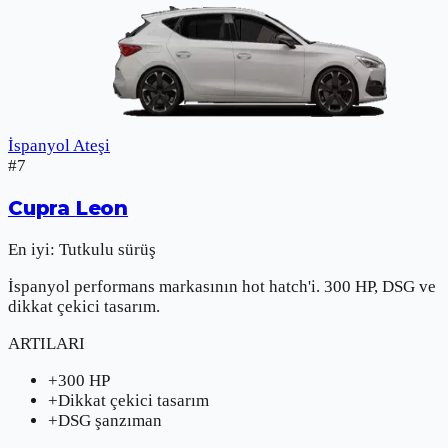
İspanyol Ateşi
#
7
Cupra
Leon
En iyi:
Tutkulu sürüş
İspanyol performans markasının hot hatch'i. 300 HP, DSG ve
dikkat çekici tasarım.
ARTILARI
+
300 HP
+
Dikkat çekici tasarım
+
DSG şanzıman