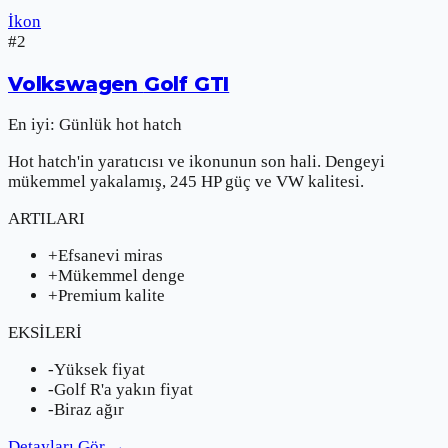
İkon
#
2
Volkswagen
Golf GTI
En iyi:
Günlük hot hatch
Hot hatch'in yaratıcısı ve ikonunun son hali. Dengeyi
mükemmel yakalamış, 245 HP güç ve VW kalitesi.
ARTILARI
+
Efsanevi miras
+
Mükemmel denge
+
Premium kalite
EKSİLERİ
-
Yüksek fiyat
-
Golf R'a yakın fiyat
-
Biraz ağır
Detayları Gör
→