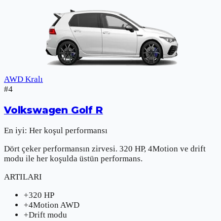
AWD Kralı
#
4
Volkswagen
Golf R
En iyi:
Her koşul performansı
Dört çeker performansın zirvesi. 320 HP, 4Motion ve drift
modu ile her koşulda üstün performans.
ARTILARI
+
320 HP
+
4Motion AWD
+
Drift modu