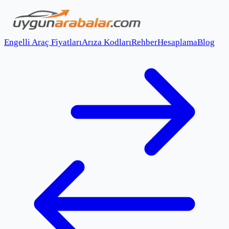
Engelli Araç Fiyatları
Arıza Kodları
Rehber
Hesaplama
Blog