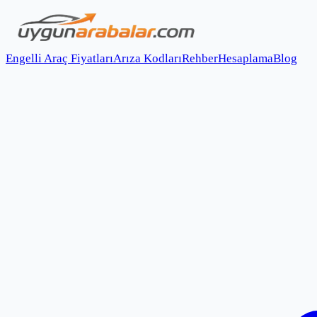
Engelli Araç Fiyatları
Arıza Kodları
Rehber
Hesaplama
Blog