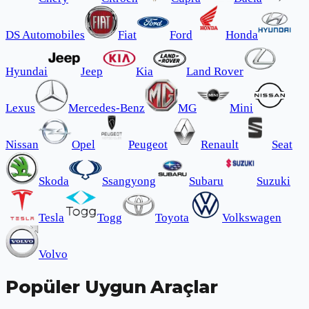
DS Automobiles
Fiat
Ford
Honda
Hyundai
Jeep
Kia
Land Rover
Lexus
Mercedes-Benz
MG
Mini
Nissan
Opel
Peugeot
Renault
Seat
Skoda
Ssangyong
Subaru
Suzuki
Tesla
Togg
Toyota
Volkswagen
Volvo
Popüler Uygun Araçlar