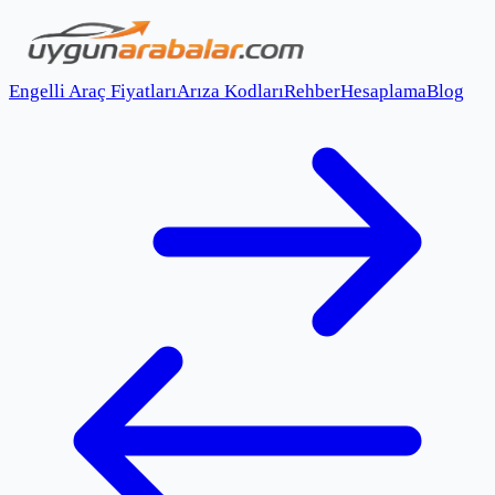
Engelli Araç Fiyatları
Arıza Kodları
Rehber
Hesaplama
Blog