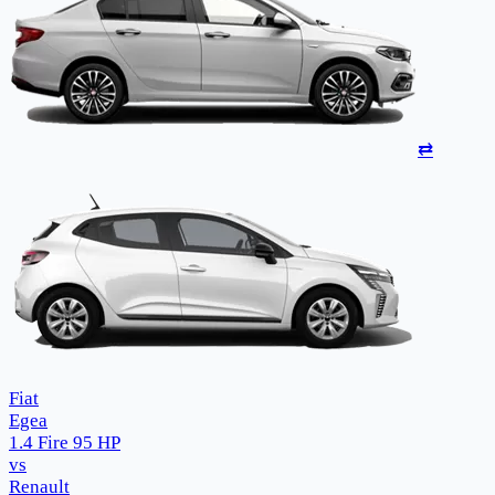
⇄
Fiat
Egea
1.4 Fire 95 HP
vs
Renault