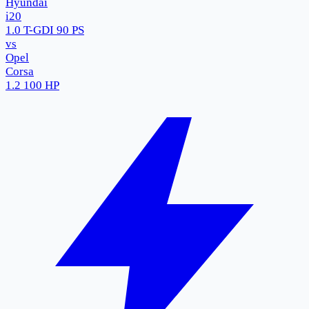
Hyundai
i20
1.0 T-GDI 90 PS
vs
Opel
Corsa
1.2 100 HP