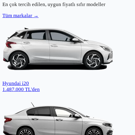
En çok tercih edilen, uygun fiyatlı sıfır modeller
Tüm markalar →
Hyundai i20
1.487.000
TL
'den