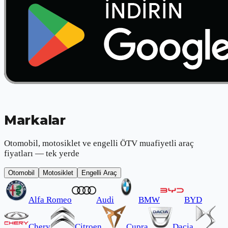
Markalar
Otomobil, motosiklet ve engelli ÖTV muafiyetli araç
fiyatları — tek yerde
Otomobil
Motosiklet
Engelli Araç
Alfa Romeo
Audi
BMW
BYD
Chery
Citroen
Cupra
Dacia