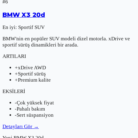
#
6
BMW
X3 20d
En iyi:
Sportif SUV
BMW'nin en popüler SUV modeli dizel motorla. xDrive ve
sportif sürüş dinamikleri bir arada.
ARTILARI
+
xDrive AWD
+
Sportif sürüş
+
Premium kalite
EKSİLERİ
-
Çok yüksek fiyat
-
Pahalı bakım
-
Sert süspansiyon
Detayları Gör
→
Yeni
BMW
X3 20d