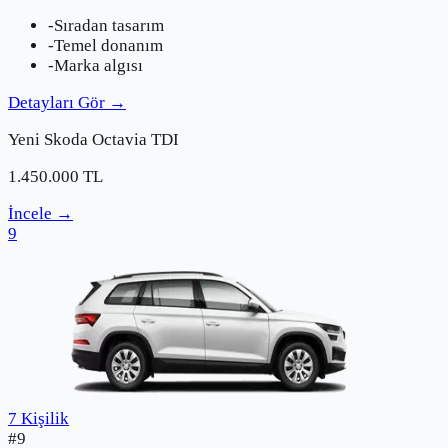
-
Sıradan tasarım
-
Temel donanım
-
Marka algısı
Detayları Gör
→
Yeni
Skoda
Octavia TDI
1.450.000
TL
İncele
→
9
7 Kişilik
#
9