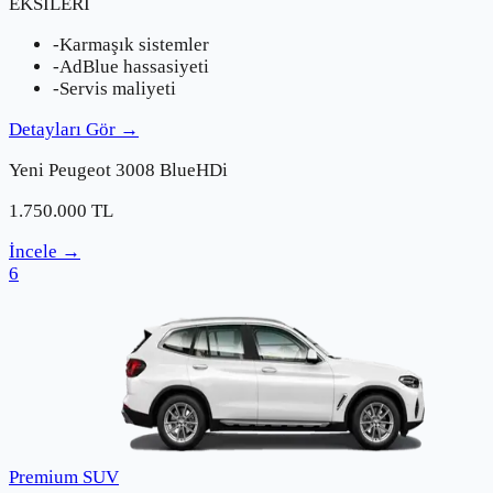
EKSİLERİ
-
Karmaşık sistemler
-
AdBlue hassasiyeti
-
Servis maliyeti
Detayları Gör
→
Yeni
Peugeot
3008 BlueHDi
1.750.000
TL
İncele
→
6
Premium SUV