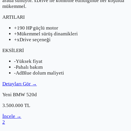
arada sunuyor. xDrive ile kombine edildiğinde her koşulda
mükemmel.
ARTILARI
+
190 HP güçlü motor
+
Mükemmel sürüş dinamikleri
+
xDrive seçeneği
EKSİLERİ
-
Yüksek fiyat
-
Pahalı bakım
-
AdBlue dolum maliyeti
Detayları Gör
→
Yeni
BMW
520d
3.500.000
TL
İncele
→
2