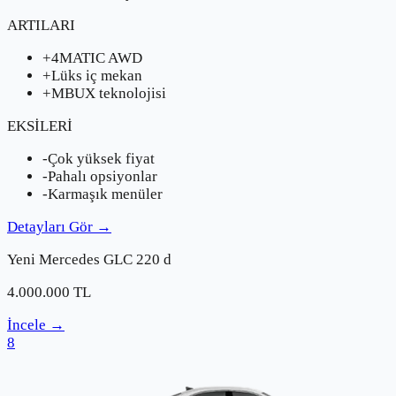
ARTILARI
+
4MATIC AWD
+
Lüks iç mekan
+
MBUX teknolojisi
EKSİLERİ
-
Çok yüksek fiyat
-
Pahalı opsiyonlar
-
Karmaşık menüler
Detayları Gör
→
Yeni
Mercedes
GLC 220 d
4.000.000
TL
İncele
→
8