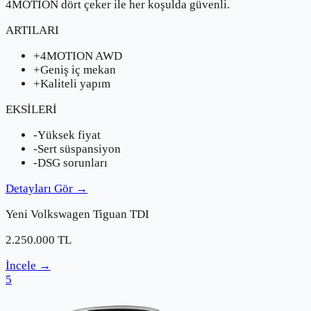
4MOTION dört çeker ile her koşulda güvenli.
ARTILARI
+
4MOTION AWD
+
Geniş iç mekan
+
Kaliteli yapım
EKSİLERİ
-
Yüksek fiyat
-
Sert süspansiyon
-
DSG sorunları
Detayları Gör
→
Yeni
Volkswagen
Tiguan TDI
2.250.000
TL
İncele
→
5