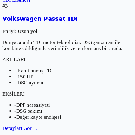
#
3
Volkswagen
Passat TDI
En iyi:
Uzun yol
Dünyaca ünlü TDI motor teknolojisi. DSG şanzıman ile
kombine edildiğinde verimlilik ve performans bir arada.
ARTILARI
+
Kanıtlanmış TDI
+
150 HP
+
DSG uyumu
EKSİLERİ
-
DPF hassasiyeti
-
DSG bakımı
-
Değer kaybı endişesi
Detayları Gör
→