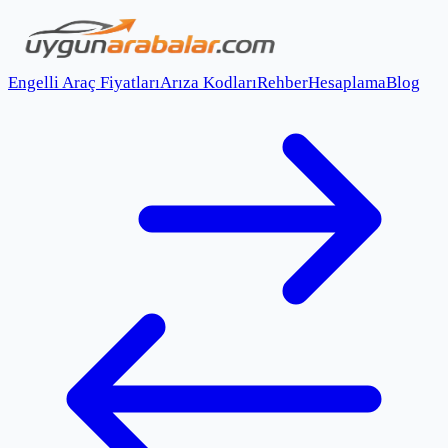
Engelli Araç Fiyatları
Arıza Kodları
Rehber
Hesaplama
Blog