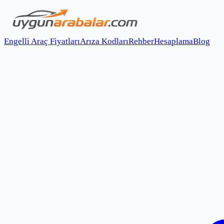
Engelli Araç Fiyatları
Arıza Kodları
Rehber
Hesaplama
Blog