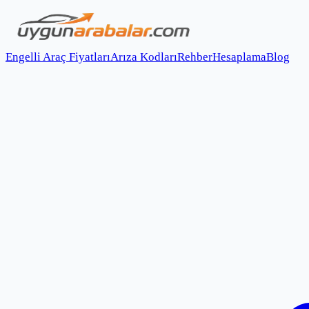
Engelli Araç Fiyatları
Arıza Kodları
Rehber
Hesaplama
Blog