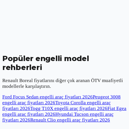
Popüler engelli model
rehberleri
Renault Boreal
fiyatlarını diğer çok aranan ÖTV muafiyetli
modellerle karşılaştırın.
Ford Focus Sedan engelli araç fiyatları
2026
Peugeot 3008
engelli araç fiyatları
2026
Toyota Corolla engelli araç
fiyatları
2026
Togg T10X engelli araç fiyatları
2026
Fiat Egea
engelli araç fiyatları
2026
Hyundai Tucson engelli araç
fiyatları
2026
Renault Clio engelli araç fiyatları
2026