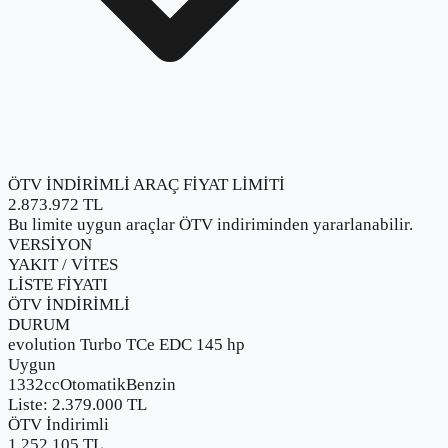
ÖTV İNDİRİMLİ ARAÇ FİYAT LİMİTİ
2.873.972
TL
Bu limite uygun araçlar ÖTV indiriminden yararlanabilir.
VERSİYON
YAKIT / VİTES
LİSTE FİYATI
ÖTV İNDİRİMLİ
DURUM
evolution Turbo TCe EDC 145 hp
Uygun
1332cc
Otomatik
Benzin
Liste:
2.379.000
TL
ÖTV İndirimli
1.252.105 TL