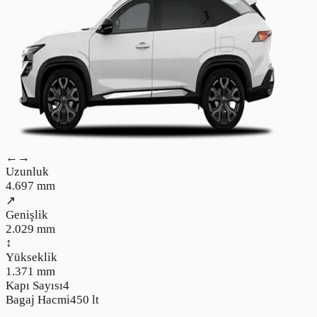
←→
Uzunluk
4.697
mm
↗
Genişlik
2.029
mm
↕
Yükseklik
1.371
mm
Kapı Sayısı
4
Bagaj Hacmi
450
lt