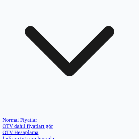
Normal Fiyatlar
ÖTV dahil fiyatları gör
ÖTV Hesaplama
İndirim tutarını hesapla