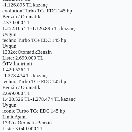
-
1.126.895
TL kazanç
evolution Turbo TCe EDC 145 hp
Benzin
/
Otomatik
2.379.000
TL
1.252.105 TL
-
1.126.895
TL kazanç
Uygun
techno Turbo TCe EDC 145 hp
Uygun
1332cc
Otomatik
Benzin
Liste:
2.699.000
TL
ÖTV İndirimli
1.420.526 TL
-
1.278.474
TL kazanç
techno Turbo TCe EDC 145 hp
Benzin
/
Otomatik
2.699.000
TL
1.420.526 TL
-
1.278.474
TL kazanç
Uygun
iconic Turbo TCe EDC 145 hp
Limit Aşımı
1332cc
Otomatik
Benzin
Liste:
3.049.000
TL