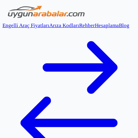
Engelli Araç Fiyatları
Arıza Kodları
Rehber
Hesaplama
Blog