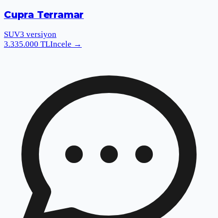
Cupra Terramar
SUV
3
versiyon
3.335.000
TL
Incele
→