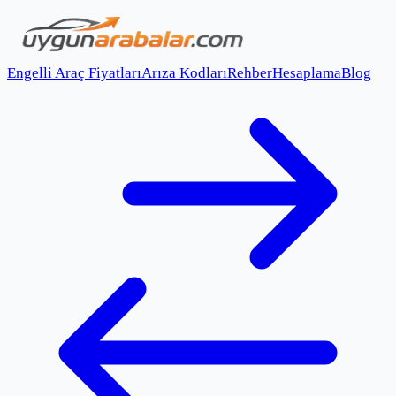
Engelli Araç Fiyatları
Arıza Kodları
Rehber
Hesaplama
Blog