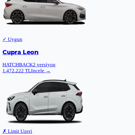
✓ Uygun
Cupra Leon
HATCHBACK
2
versiyon
1.472.222
TL
Incele
→
✗ Limit Uzeri