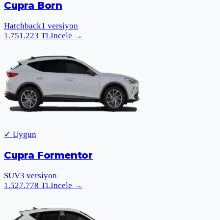
Cupra Born
Hatchback
1
versiyon
1.751.223
TL
Incele
→
✓ Uygun
Cupra Formentor
SUV
3
versiyon
1.527.778
TL
Incele
→