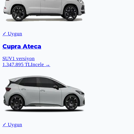
✓ Uygun
Cupra Ateca
SUV
1
versiyon
1.347.895
TL
Incele
→
✓ Uygun